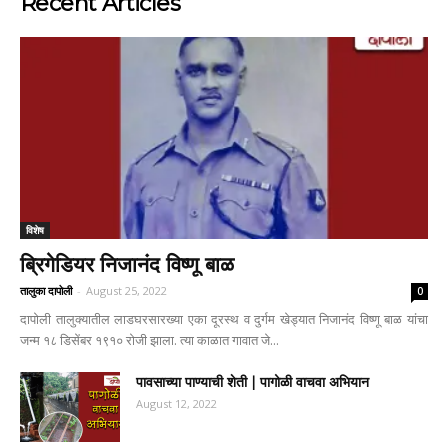
Recent Articles
विशेष
ब्रिगेडियर निजानंद विष्णू बाळ
तालुका दापोली
-
August 25, 2022
0
दापोली तालुक्यातील लाडघरसारख्या एका दूरस्थ व दुर्गम खेड्यात निजानंद विष्णू बाळ यांचा
जन्म १८ डिसेंबर १९१० रोजी झाला. त्या काळात गावात जे...
पावसाच्या पाण्याची शेती | पागोळी वाचवा अभियान
August 12, 2022