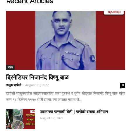
Recent Articles
विशेष
ब्रिगेडियर निजानंद विष्णू बाळ
तालुका दापोली
-
August 25, 2022
0
दापोली तालुक्यातील लाडघरसारख्या एका दूरस्थ व दुर्गम खेड्यात निजानंद विष्णू बाळ यांचा
जन्म १८ डिसेंबर १९१० रोजी झाला. त्या काळात गावात जे...
पावसाच्या पाण्याची शेती | पागोळी वाचवा अभियान
August 12, 2022