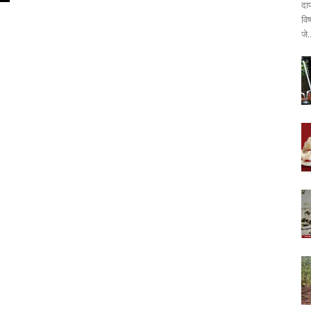
दा
वि
जे.