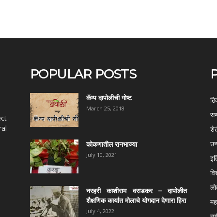
POPULAR POSTS
कॅम्प दापोलीची गोष्ट
ठि
March 25, 2018
सण
ect
al
शे
उन
कोकणातील रानभाज्या
July 10, 2021
इत
वि
ल
नरहरी काशीराम वराडकर – दापोलीत
शैक्षणिक कार्यात मोलाचे योगदान देणारा हिरा
महर
July 4, 2022
व्य