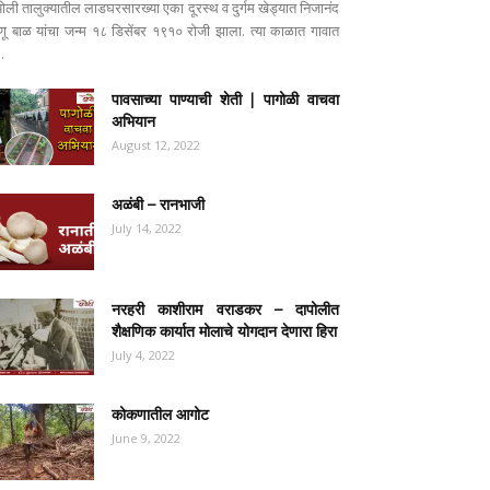
पोली तालुक्यातील लाडघरसारख्या एका दूरस्थ व दुर्गम खेड्यात निजानंद
ष्णू बाळ यांचा जन्म १८ डिसेंबर १९१० रोजी झाला. त्या काळात गावात
..
पावसाच्या पाण्याची शेती | पागोळी वाचवा
अभियान
August 12, 2022
अळंबी – रानभाजी
July 14, 2022
नरहरी काशीराम वराडकर – दापोलीत
शैक्षणिक कार्यात मोलाचे योगदान देणारा हिरा
July 4, 2022
कोकणातील आगोट
June 9, 2022