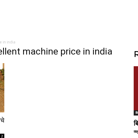
 in india
llent machine price in india
R
वि
चे
ब
ताल
2