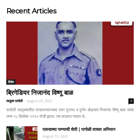
Recent Articles
विशेष
ब्रिगेडियर निजानंद विष्णू बाळ
तालुका दापोली
-
August 25, 2022
0
दापोली तालुक्यातील लाडघरसारख्या एका दूरस्थ व दुर्गम खेड्यात निजानंद विष्णू बाळ यांचा
जन्म १८ डिसेंबर १९१० रोजी झाला. त्या काळात गावात जे...
पावसाच्या पाण्याची शेती | पागोळी वाचवा अभियान
August 12, 2022