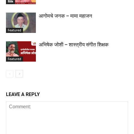
विशेष
आगोमचे जनक – मामा महाजन
Featured
अभिषेक जोशी – शास्त्रीय संगीत शिक्षक
Featured
LEAVE A REPLY