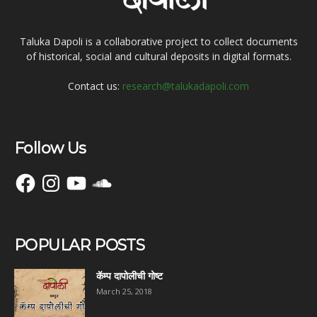
Taluka Dapoli is a collaborative project to collect documents
of historical, social and cultural deposits in digital formats.
Contact us:
research@talukadapoli.com
Follow Us
Facebook
Instagram
YouTube
SoundCloud
POPULAR POSTS
कॅम्प दापोलीची गोष्ट
March 25, 2018