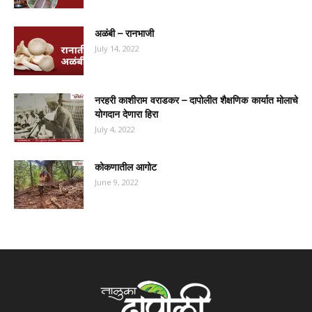
अळंबी – रानभाजी
July 14, 2022
नरहरी काशीराम वराडकर – दापोलीत शैक्षणिक कार्यात मोलाचे
योगदान देणारा हिरा
July 4, 2022
कोकणातील आगोट
June 9, 2022