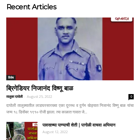
Recent Articles
विशेष
ब्रिगेडियर निजानंद विष्णू बाळ
तालुका दापोली
-
August 25, 2022
0
दापोली तालुक्यातील लाडघरसारख्या एका दूरस्थ व दुर्गम खेड्यात निजानंद विष्णू बाळ यांचा
जन्म १८ डिसेंबर १९१० रोजी झाला. त्या काळात गावात जे...
पावसाच्या पाण्याची शेती | पागोळी वाचवा अभियान
August 12, 2022