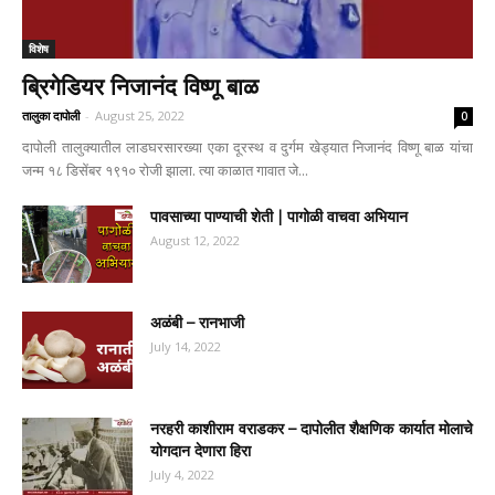
विशेष
ब्रिगेडियर निजानंद विष्णू बाळ
तालुका दापोली
-
August 25, 2022
0
दापोली तालुक्यातील लाडघरसारख्या एका दूरस्थ व दुर्गम खेड्यात निजानंद विष्णू बाळ यांचा
जन्म १८ डिसेंबर १९१० रोजी झाला. त्या काळात गावात जे...
पावसाच्या पाण्याची शेती | पागोळी वाचवा अभियान
August 12, 2022
अळंबी – रानभाजी
July 14, 2022
नरहरी काशीराम वराडकर – दापोलीत शैक्षणिक कार्यात मोलाचे
योगदान देणारा हिरा
July 4, 2022