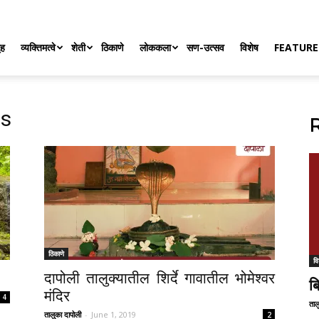
ृह
व्यक्तिमत्वे
शेती
ठिकाणे
लोककला
सण-उत्सव
विशेष
FEATURE
ls
R
ठिकाणे
वि
दापोली तालुक्यातील शिर्दे गावातील भोमेश्वर
ब
मंदिर
4
ताल
तालुका दापोली
-
June 1, 2019
2