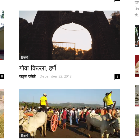
दा
वि
जे.
ठिकाणे
गोवा किल्ला, हर्णे
तालुका दापोली
-
December 22, 2018
0
2
ठिकाणे