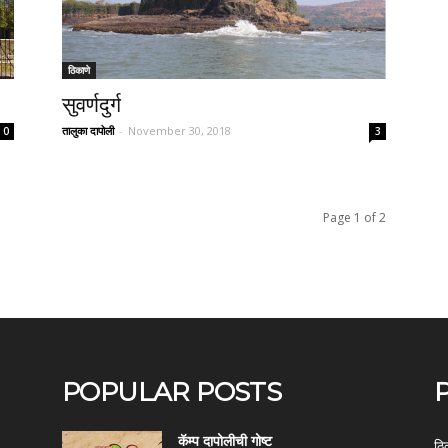
ठिकाणे
सुवर्णदुर्ग
तालुका दापोली
-
November 30, 2018
0
3
Page 1 of 2
POPULAR POSTS
कॅम्प दापोलीची गोष्ट
ठि