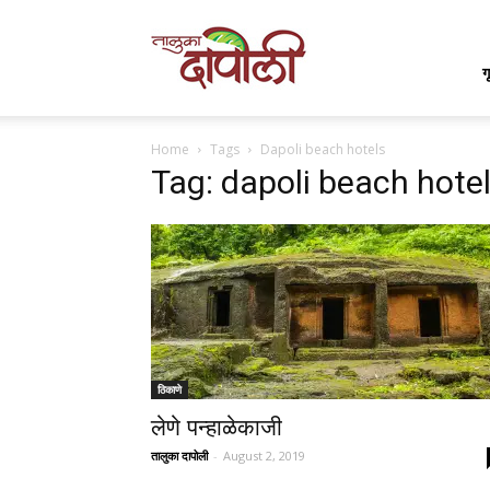
Taluka
ग
Home
Tags
Dapoli beach hotels
Dapoli
Tag: dapoli beach hote
ठिकाणे
लेणे पन्हाळेकाजी
तालुका दापोली
-
August 2, 2019