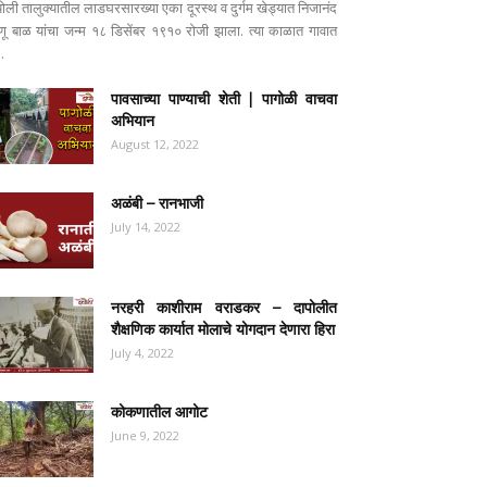
पोली तालुक्यातील लाडघरसारख्या एका दूरस्थ व दुर्गम खेड्यात निजानंद
ष्णू बाळ यांचा जन्म १८ डिसेंबर १९१० रोजी झाला. त्या काळात गावात
..
पावसाच्या पाण्याची शेती | पागोळी वाचवा
अभियान
August 12, 2022
अळंबी – रानभाजी
July 14, 2022
नरहरी काशीराम वराडकर – दापोलीत
शैक्षणिक कार्यात मोलाचे योगदान देणारा हिरा
July 4, 2022
कोकणातील आगोट
June 9, 2022