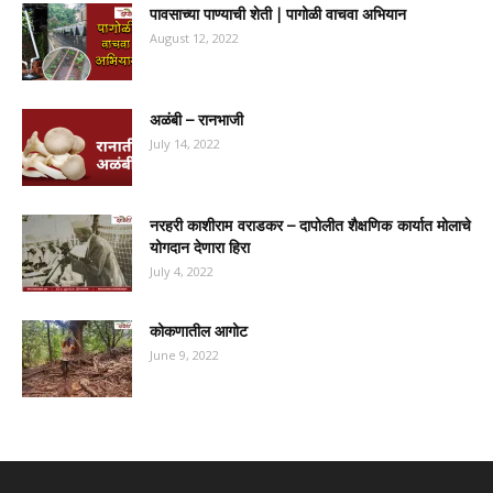
पावसाच्या पाण्याची शेती | पागोळी वाचवा अभियान
August 12, 2022
अळंबी – रानभाजी
July 14, 2022
नरहरी काशीराम वराडकर – दापोलीत शैक्षणिक कार्यात मोलाचे
योगदान देणारा हिरा
July 4, 2022
कोकणातील आगोट
June 9, 2022