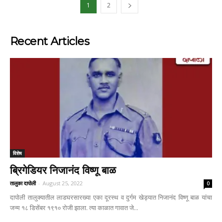
1
2
Recent Articles
विशेष
ब्रिगेडियर निजानंद विष्णू बाळ
तालुका दापोली
-
August 25, 2022
0
दापोली तालुक्यातील लाडघरसारख्या एका दूरस्थ व दुर्गम खेड्यात निजानंद विष्णू बाळ यांचा
जन्म १८ डिसेंबर १९१० रोजी झाला. त्या काळात गावात जे...