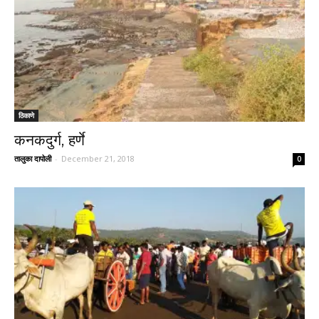
ठिकाणे
कनकदुर्ग, हर्णे
तालुका दापोली
-
December 21, 2018
0